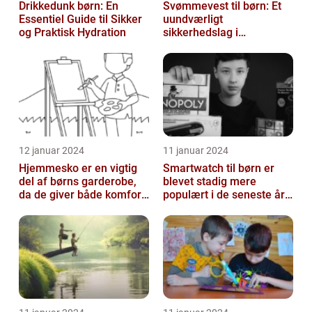
Drikkedunk børn: En
Svømmevest til børn: Et
Essentiel Guide til Sikker
uundværligt
og Praktisk Hydration
sikkerhedslag i
vandaktiviteter
12 januar 2024
11 januar 2024
Hjemmesko er en vigtig
Smartwatch til børn er
del af børns garderobe,
blevet stadig mere
da de giver både komfort
populært i de seneste år,
og beskyttelse til
da det giver forældre
børnenes ...
mulighed f...