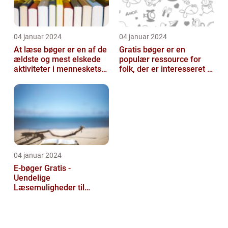
04 januar 2024
04 januar 2024
At læse bøger er en af de
Gratis bøger er en
ældste og mest elskede
populær ressource for
aktiviteter i menneskets
folk, der er interesseret i
historie
at læse og udvide deres
viden u...
04 januar 2024
E-bøger Gratis -
Uendelige
Læsemuligheder til
Rådighed