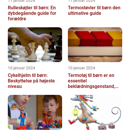
11 januar 2024
11 januar 2024
Rulleskøjter til børn: En
Termostøvler til børn den
dybdegående guide for
ultimative guide
forældre
10 januar 2024
10 januar 2024
Cykelhjelm til børn:
Termotøj til børn er en
Beskyttelse på højeste
essentiel
niveau
beklædningsgenstand,
der hjælper med at holde
de små varme og besk...