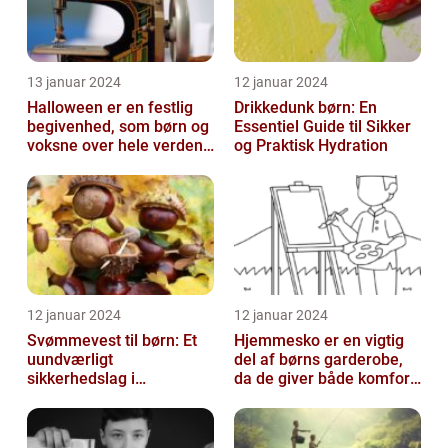
13 januar 2024
12 januar 2024
Halloween er en festlig
Drikkedunk børn: En
begivenhed, som børn og
Essentiel Guide til Sikker
voksne over hele verden
og Praktisk Hydration
glæder sig til hvert år
12 januar 2024
12 januar 2024
Svømmevest til børn: Et
Hjemmesko er en vigtig
uundværligt
del af børns garderobe,
sikkerhedslag i
da de giver både komfort
vandaktiviteter
og beskyttelse til
børnenes ...