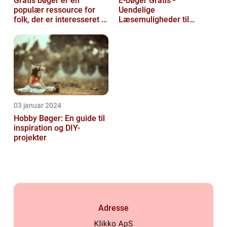
Gratis bøger er en
E-bøger Gratis -
populær ressource for
Uendelige
folk, der er interesseret i
Læsemuligheder til
at læse og udvide deres
Rådighed
viden u...
03 januar 2024
Hobby Bøger: En guide til
inspiration og DIY-
projekter
Adresse