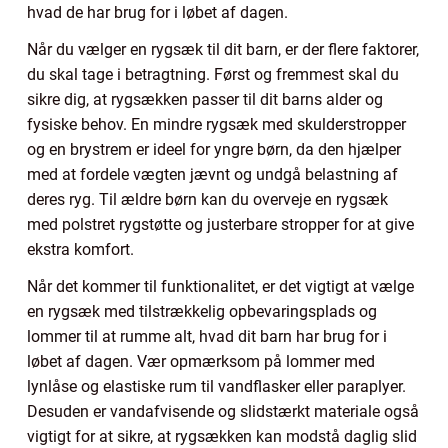
hvad de har brug for i løbet af dagen.
Når du vælger en rygsæk til dit barn, er der flere faktorer,
du skal tage i betragtning. Først og fremmest skal du
sikre dig, at rygsækken passer til dit barns alder og
fysiske behov. En mindre rygsæk med skulderstropper
og en brystrem er ideel for yngre børn, da den hjælper
med at fordele vægten jævnt og undgå belastning af
deres ryg. Til ældre børn kan du overveje en rygsæk
med polstret rygstøtte og justerbare stropper for at give
ekstra komfort.
Når det kommer til funktionalitet, er det vigtigt at vælge
en rygsæk med tilstrækkelig opbevaringsplads og
lommer til at rumme alt, hvad dit barn har brug for i
løbet af dagen. Vær opmærksom på lommer med
lynlåse og elastiske rum til vandflasker eller paraplyer.
Desuden er vandafvisende og slidstærkt materiale også
vigtigt for at sikre, at rygsækken kan modstå daglig slid