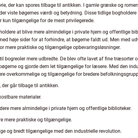
orie, der kan spores tilbage til antikken. I gamle græske og romer
 der viste bøgernes værdi og betydning. Disse tidlige bogholdere v
kun tilgængelige for de mest privilegerede.
ldere at blive mere almindelige i private hjem og offentlige bibl
d høje sider for at forhindre, at bøgerne faldt ud. Men med udv
for mere praktiske og tilgængelige opbevaringsløsninger.
til bogreoler mere udbredte. De blev ofte lavet af fine træsorte
bøgerne og gjorde dem let tilgængelige for læsere. Med den indus
e overkommelige og tilgængelige for bredere befolkningsgrupp
 der går tilbage til antikken.
kostbare materialer.
ere mere almindelige i private hjem og offentlige biblioteker.
re mere praktiske og tilgængelige.
 og bredt tilgængelige med den industrielle revolution.