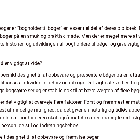
ger er “bogholder til bøger” en essentiel del af deres bibliotek.
se bøger på en smuk og praktisk måde. Men der er meget mere at 
e historien og udviklingen af bogholdere til bøger og give vigtig i
 er vigtigt at vide?
 specifikt designet til at opbevare og præsentere bøger på en att
tilpasses individuelle behov og interiør. Det vigtigste ved en bogh
ige bogstørrelser og er stabile nok til at bære vægten af flere bøg
er det vigtigt at overveje flere faktorer. Først og fremmest er ma
st almindelige mulighed, da det giver en naturlig og tidløs appe
citeten af bogholderen skal også matches med mængden af bøger,
 personlige stil og indretningsbehov.
elt designet til at opbevare og fremvise bøger.