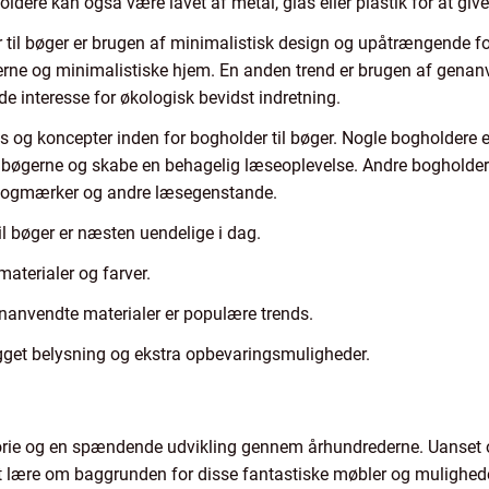
ldere kan også være lavet af metal, glas eller plastik for at g
 til bøger er brugen af minimalistisk design og upåtrængende f
derne og minimalistiske hjem. En anden trend er brugen af genan
de interesse for økologisk bevidst indretning.
 og koncepter inden for bogholder til bøger. Nogle bogholdere
bøgerne og skabe en behagelig læseoplevelse. Andre bogholdere 
r, bogmærker og andre læsegenstande.
l bøger er næsten uendelige i dag.
materialer og farver.
nanvendte materialer er populære trends.
gget belysning og ekstra opbevaringsmuligheder.
torie og en spændende udvikling gennem århundrederne. Uanset o
 at lære om baggrunden for disse fantastiske møbler og mulighede