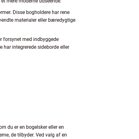
ive et mere moderne udseende.
ormer. Disse bogholdere har rene
vendte materialer eller bæredygtige
 er forsynet med indbyggede
har integrerede sideborde eller
m du er en bogelsker eller en
rne, de tilbyder. Ved valg af en