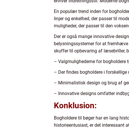
enhver indretningsstil. Moderne bogho
En populær trend inden for bogholder
linjer og enkelhed, der passer til mo
muligheder, der passer til den voksen
Der er også mange innovative designs
belysningssystemer for at fremhæve 
skuffer til opbevaring af læsebrille
– Valgmulighederne for bogholdere ti
– Der findes bogholdere i forskellige 
– Minimalistisk design og brug af ge
– Innovative designs omfatter indby
Konklusion:
Bogholdere til bøger har en lang his
historieentusiast, er det interessant