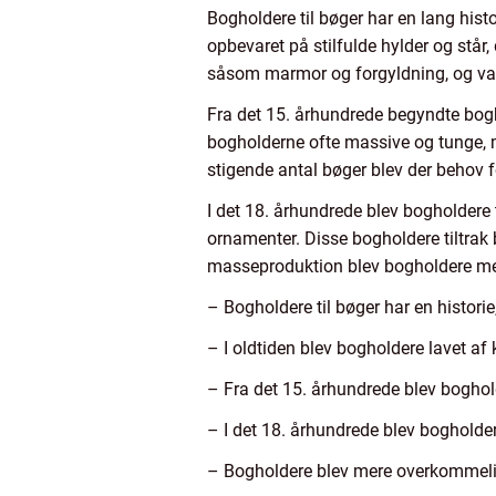
Bogholdere til bøger har en lang hist
opbevaret på stilfulde hylder og står,
såsom marmor og forgyldning, og var 
Fra det 15. århundrede begyndte bogho
bogholderne ofte massive og tunge, me
stigende antal bøger blev der behov 
I det 18. århundrede blev bogholdere 
ornamenter. Disse bogholdere tiltrak 
masseproduktion blev bogholdere mer
– Bogholdere til bøger har en historie,
– I oldtiden blev bogholdere lavet af 
– Fra det 15. århundrede blev boghold
– I det 18. århundrede blev bogholde
– Bogholdere blev mere overkommelige