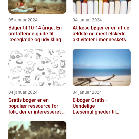
05 januar 2024
04 januar 2024
Bøger til 10-14 årige: En
At læse bøger er en af de
omfattende guide til
ældste og mest elskede
læseglæde og udvikling
aktiviteter i menneskets
historie
04 januar 2024
04 januar 2024
Gratis bøger er en
E-bøger Gratis -
populær ressource for
Uendelige
folk, der er interesseret i
Læsemuligheder til
at læse og udvide deres
Rådighed
viden u...