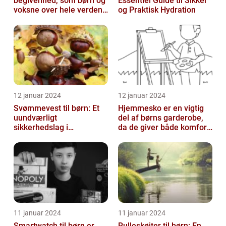
begivenhed, som børn og
Essentiel Guide til Sikker
voksne over hele verden
og Praktisk Hydration
glæder sig til hvert år
12 januar 2024
12 januar 2024
Svømmevest til børn: Et
Hjemmesko er en vigtig
uundværligt
del af børns garderobe,
sikkerhedslag i
da de giver både komfort
vandaktiviteter
og beskyttelse til
børnenes ...
11 januar 2024
11 januar 2024
Smartwatch til børn er
Rulleskøjter til børn: En