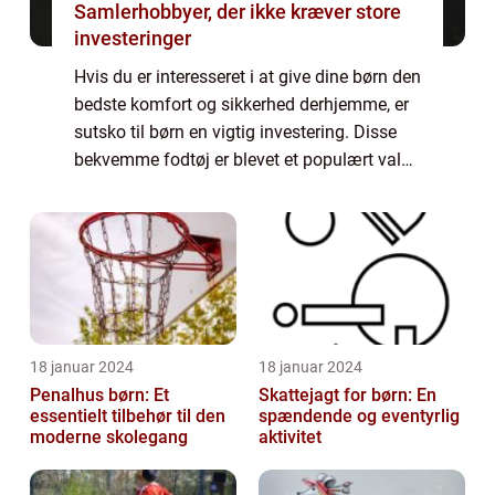
Samlerhobbyer, der ikke kræver store
investeringer
Hvis du er interesseret i at give dine børn den
bedste komfort og sikkerhed derhjemme, er
sutsko til børn en vigtig investering. Disse
bekvemme fodtøj er blevet et populært valg
blandt forældre, der ønsker at beskytte deres
børn mod kulde, glatte gul...
18 januar 2024
18 januar 2024
Penalhus børn: Et
Skattejagt for børn: En
essentielt tilbehør til den
spændende og eventyrlig
moderne skolegang
aktivitet