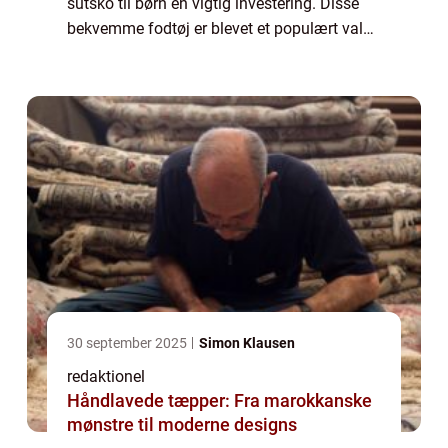
sutsko til børn en vigtig investering. Disse
bekvemme fodtøj er blevet et populært valg
blandt forældre, der ønsker at beskytte deres
børn mod kulde, glatte gul...
30 september 2025
Simon Klausen
redaktionel
Håndlavede tæpper: Fra marokkanske
mønstre til moderne designs