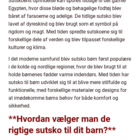
Sutskoens oprindelse kan spores tilbage til det gamle
Egypten, hvor disse bløde og behagelige fodtøj blev
båret af faraoerne og adelige. De tidlige sutsko blev
lavet af dyreskind og blev brugt som et symbol på
rigdom og magt. Med tiden spredte sutskoene sig til
forskellige dele af verden og blev tilpasset forskellige
kulturer og klima.
I det moderne samfund blev sutsko børn først populære
i de kolde og nordlige regioner, hvor de blev brugt til at
holde børnenes fødder varme indendørs. Med tiden har
sutsko til børn udviklet sig til at blive mere stilfulde og
funktionelle, med forskellige materialer og designs for
at imødekomme børns behov for både komfort og
sikkerhed.
**Hvordan vælger man de
rigtige sutsko til dit barn?**