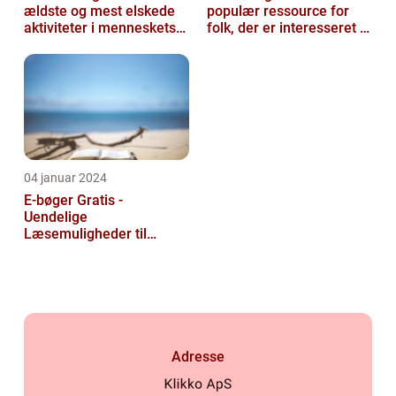
ældste og mest elskede
populær ressource for
aktiviteter i menneskets
folk, der er interesseret i
historie
at læse og udvide deres
viden u...
04 januar 2024
E-bøger Gratis -
Uendelige
Læsemuligheder til
Rådighed
Adresse