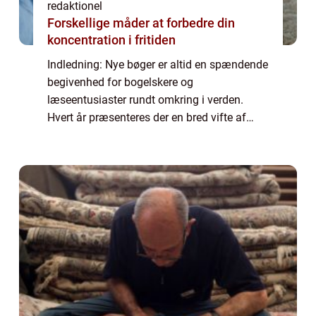
redaktionel
Forskellige måder at forbedre din
koncentration i fritiden
Indledning: Nye bøger er altid en spændende
begivenhed for bogelskere og
læseentusiaster rundt omkring i verden.
Hvert år præsenteres der en bred vifte af
nyudgivelser, som tiltrækker
opmærksomhed fra både kritikere og
læsere. I denne artikel vil vi ...