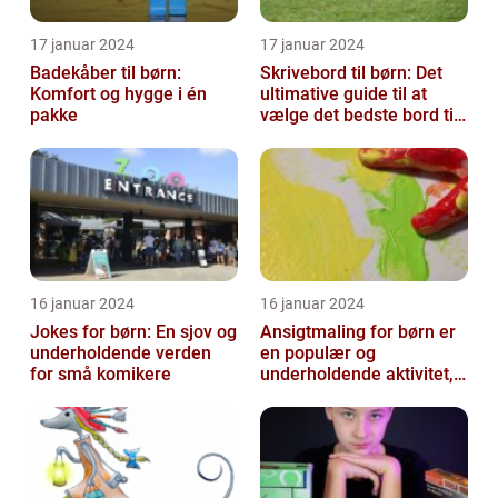
17 januar 2024
17 januar 2024
Badekåber til børn:
Skrivebord til børn: Det
Komfort og hygge i én
ultimative guide til at
pakke
vælge det bedste bord til
dit barns arbejdsplads
16 januar 2024
16 januar 2024
Jokes for børn: En sjov og
Ansigtmaling for børn er
underholdende verden
en populær og
for små komikere
underholdende aktivitet,
der kombinerer
kreativitet, fantasi ...