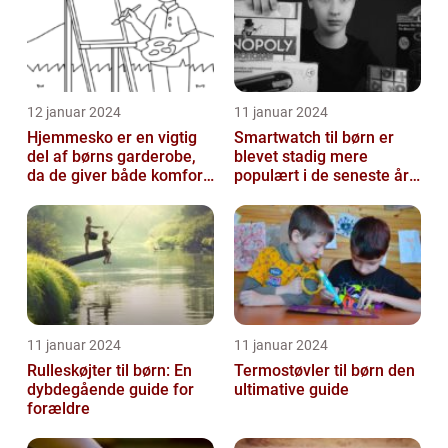
12 januar 2024
11 januar 2024
Hjemmesko er en vigtig
Smartwatch til børn er
del af børns garderobe,
blevet stadig mere
da de giver både komfort
populært i de seneste år,
og beskyttelse til
da det giver forældre
børnenes ...
mulighed f...
11 januar 2024
11 januar 2024
Rulleskøjter til børn: En
Termostøvler til børn den
dybdegående guide for
ultimative guide
forældre