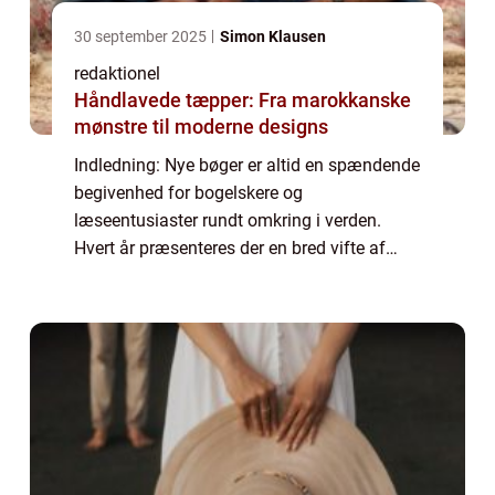
30 september 2025
Simon Klausen
redaktionel
Håndlavede tæpper: Fra marokkanske
mønstre til moderne designs
Indledning: Nye bøger er altid en spændende
begivenhed for bogelskere og
læseentusiaster rundt omkring i verden.
Hvert år præsenteres der en bred vifte af
nyudgivelser, som tiltrækker
opmærksomhed fra både kritikere og
læsere. I denne artikel vil vi ...