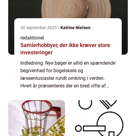
30 september 2025
Katrine Nielsen
redaktionel
Samlerhobbyer, der ikke kræver store
investeringer
Indledning: Nye bøger er altid en spændende
begivenhed for bogelskere og
læseentusiaster rundt omkring i verden.
Hvert år præsenteres der en bred vifte af
nyudgivelser, som tiltrækker
opmærksomhed fra både kritikere og
læsere. I denne artikel vil vi ...