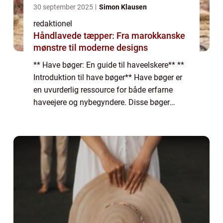
30 september 2025
Simon Klausen
redaktionel
Håndlavede tæpper: Fra marokkanske
mønstre til moderne designs
** Have bøger: En guide til haveelskere** **
Introduktion til have bøger** Have bøger er
en uvurderlig ressource for både erfarne
haveejere og nybegyndere. Disse bøger
tilbyder en omfattende guide til alt fra
planlægning og design af en have til plej...