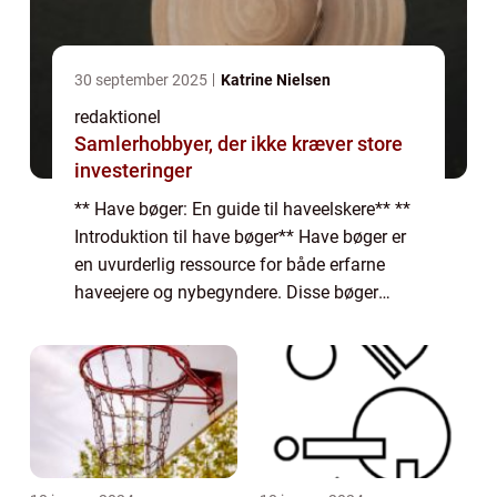
30 september 2025
Katrine Nielsen
redaktionel
Samlerhobbyer, der ikke kræver store
investeringer
** Have bøger: En guide til haveelskere** **
Introduktion til have bøger** Have bøger er
en uvurderlig ressource for både erfarne
haveejere og nybegyndere. Disse bøger
tilbyder en omfattende guide til alt fra
planlægning og design af en have til plej...