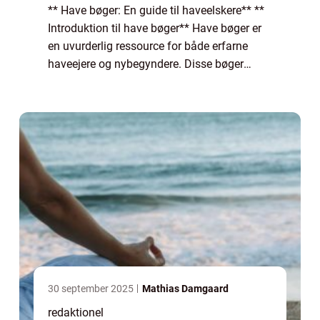
** Have bøger: En guide til haveelskere** **
Introduktion til have bøger** Have bøger er
en uvurderlig ressource for både erfarne
haveejere og nybegyndere. Disse bøger
tilbyder en omfattende guide til alt fra
planlægning og design af en have til plej...
30 september 2025
Mathias Damgaard
redaktionel