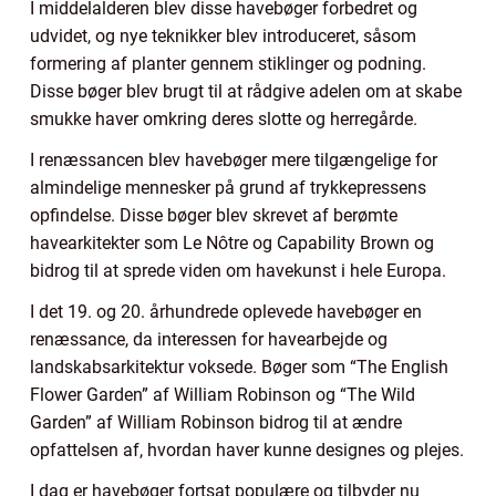
I middelalderen blev disse havebøger forbedret og
udvidet, og nye teknikker blev introduceret, såsom
formering af planter gennem stiklinger og podning.
Disse bøger blev brugt til at rådgive adelen om at skabe
smukke haver omkring deres slotte og herregårde.
I renæssancen blev havebøger mere tilgængelige for
almindelige mennesker på grund af trykkepressens
opfindelse. Disse bøger blev skrevet af berømte
havearkitekter som Le Nôtre og Capability Brown og
bidrog til at sprede viden om havekunst i hele Europa.
I det 19. og 20. århundrede oplevede havebøger en
renæssance, da interessen for havearbejde og
landskabsarkitektur voksede. Bøger som “The English
Flower Garden” af William Robinson og “The Wild
Garden” af William Robinson bidrog til at ændre
opfattelsen af, hvordan haver kunne designes og plejes.
I dag er havebøger fortsat populære og tilbyder nu