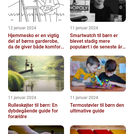
12 januar 2024
11 januar 2024
Hjemmesko er en vigtig
Smartwatch til børn er
del af børns garderobe,
blevet stadig mere
da de giver både komfort
populært i de seneste år,
og beskyttelse til
da det giver forældre
børnenes ...
mulighed f...
11 januar 2024
11 januar 2024
Rulleskøjter til børn: En
Termostøvler til børn den
dybdegående guide for
ultimative guide
forældre