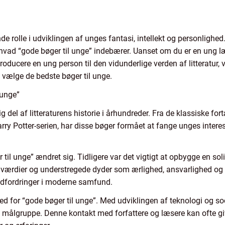
de rolle i udviklingen af unges fantasi, intellekt og personlighed
hvad “gode bøger til unge” indebærer. Uanset om du er en ung læs
roducere en ung person til den vidunderlige verden af litteratur, v
t vælge de bedste bøger til unge.
 unge”
g del af litteraturens historie i århundreder. Fra de klassiske fo
ry Potter-serien, har disse bøger formået at fange unges interes
 til unge” ændret sig. Tidligere var det vigtigt at opbygge en 
elle værdier og understregede dyder som ærlighed, ansvarlighed 
g udfordringer i moderne samfund.
d for “gode bøger til unge”. Med udviklingen af teknologi og soci
e målgruppe. Denne kontakt med forfattere og læsere kan ofte g