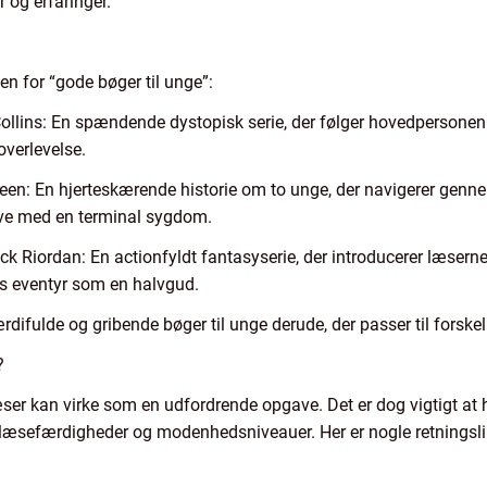
r og erfaringer.
den for “gode bøger til unge”:
lins: En spændende dystopisk serie, der følger hovedpersonen K
overlevelse.
reen: En hjerteskærende historie om to unge, der navigerer gen
eve med en terminal sygdom.
k Riordan: En actionfyldt fantasyserie, der introducerer læserne
s eventyr som en halvgud.
værdifulde og gribende bøger til unge derude, der passer til forske
?
læser kan virke som en udfordrende opgave. Det er dog vigtigt at 
, læsefærdigheder og modenhedsniveauer. Her er nogle retningslin