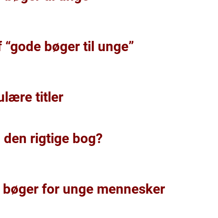
f “gode bøger til unge”
lære titler
den rigtige bog?
 bøger for unge mennesker