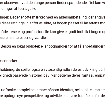
er observer, hvad den unge person finder spændende. Det kan være
ildringer af teenageliv.
er: Bøger er ofte mærket med en aldersanbefaling, der angiver
ge disse retningslinjer for at sikre, at bogen passer til læserens
åde læsere og professionelle kan give et godt indblik i bogen o
serens interesser og værdier.
 Besøg en lokal bibliotek eller boghandler for at få anbefalinger f
 mennesker
holdning; de spiller også en væsentlig rolle i deres udvikling på
rkelighedsbaserede historier, påvirker bøgerne deres fantasi, empa
 at udforske komplekse temaer såsom identitet, seksualitet, rac
re opdage nye perspektiver og udvikle en større forståelse for d