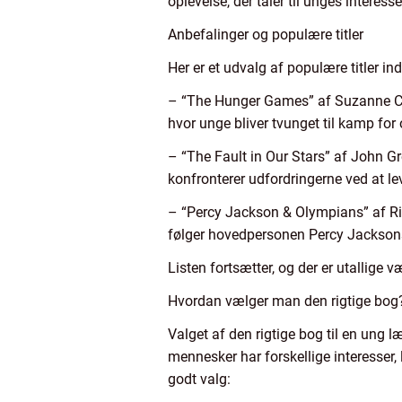
oplevelse, der taler til unges interesse
Anbefalinger og populære titler
Her er et udvalg af populære titler in
– “The Hunger Games” af Suzanne Col
hvor unge bliver tvunget til kamp for 
– “The Fault in Our Stars” af John G
konfronterer udfordringerne ved at l
– “Percy Jackson & Olympians” af Ric
følger hovedpersonen Percy Jackson
Listen fortsætter, og der er utallige 
Hvordan vælger man den rigtige bog
Valget af den rigtige bog til en ung 
mennesker har forskellige interesser
godt valg: