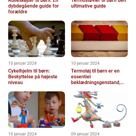
Rulleskøjter til børn: En
Termostøvler til børn den
dybdegående guide for
ultimative guide
forældre
10 januar 2024
10 januar 2024
Cykelhjelm til børn:
Termotøj til børn er en
Beskyttelse på højeste
essentiel
niveau
beklædningsgenstand,
der hjælper med at holde
de små varme og besk...
10 januar 2024
09 januar 2024