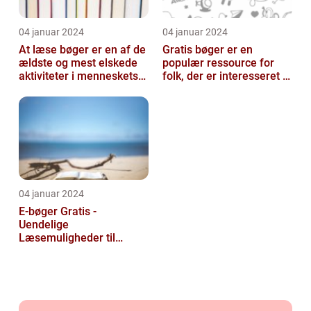
04 januar 2024
04 januar 2024
At læse bøger er en af de
Gratis bøger er en
ældste og mest elskede
populær ressource for
aktiviteter i menneskets
folk, der er interesseret i
historie
at læse og udvide deres
viden u...
04 januar 2024
E-bøger Gratis -
Uendelige
Læsemuligheder til
Rådighed