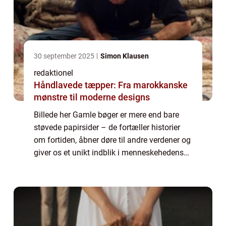
30 september 2025
Simon Klausen
redaktionel
Håndlavede tæpper: Fra marokkanske
mønstre til moderne designs
Billede her Gamle bøger er mere end bare
støvede papirsider – de fortæller historier
om fortiden, åbner døre til andre verdener og
giver os et unikt indblik i menneskehedens
udvikling. For folk med en passion for gamle
bøger er der en uendelig ...