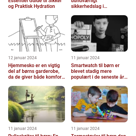
Essentiel Guide til Sikker
uundværligt
og Praktisk Hydration
sikkerhedslag i
vandaktiviteter
12 januar 2024
11 januar 2024
Hjemmesko er en vigtig
Smartwatch til børn er
del af børns garderobe,
blevet stadig mere
da de giver både komfort
populært i de seneste år,
og beskyttelse til
da det giver forældre
børnenes ...
mulighed f...
11 januar 2024
11 januar 2024