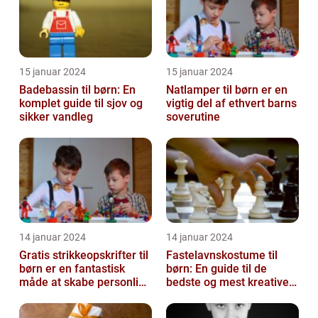
15 januar 2024
15 januar 2024
Badebassin til børn: En
Natlamper til børn er en
komplet guide til sjov og
vigtig del af ethvert barns
sikker vandleg
soverutine
14 januar 2024
14 januar 2024
Gratis strikkeopskrifter til
Fastelavnskostume til
børn er en fantastisk
børn: En guide til de
måde at skabe personlige
bedste og mest kreative
og unikke
kostumer til fastelavn
beklædningsgen...