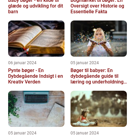
Baby bøger - en kilde til
Bogmærket til bøger: En
glæde og udvikling for dit
Oversigt over Historie og
barn
Essentielle Fakta
06 januar 2024
05 januar 2024
Pynte bøger - En
Bøger til babyer: En
Dybdegående Indsigt i en
dybdegående guide til
Kreativ Verden
læring og underholdning
for de mindste
05 januar 2024
05 januar 2024