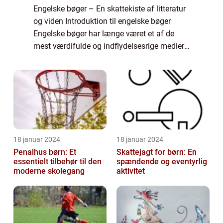
Engelske bøger – En skattekiste af litteratur
og viden Introduktion til engelske bøger
Engelske bøger har længe været et af de
mest værdifulde og indflydelsesrige medier i
verden. Fra forhistoriske værker til moderne
bestsellere har engelske bø...
18 januar 2024
18 januar 2024
Penalhus børn: Et
Skattejagt for børn: En
essentielt tilbehør til den
spændende og eventyrlig
moderne skolegang
aktivitet