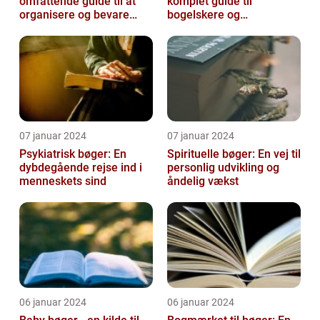
omfattende guide til at
komplet guide til
organisere og bevare
bogelskere og
dine bøger
historieentusiaster
07 januar 2024
07 januar 2024
Psykiatrisk bøger: En
Spirituelle bøger: En vej til
dybdegående rejse ind i
personlig udvikling og
menneskets sind
åndelig vækst
06 januar 2024
06 januar 2024