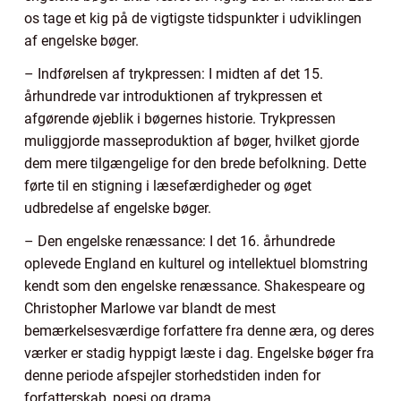
os tage et kig på de vigtigste tidspunkter i udviklingen
af engelske bøger.
– Indførelsen af trykpressen: I midten af det 15.
århundrede var introduktionen af trykpressen et
afgørende øjeblik i bøgernes historie. Trykpressen
muliggjorde masseproduktion af bøger, hvilket gjorde
dem mere tilgængelige for den brede befolkning. Dette
førte til en stigning i læsefærdigheder og øget
udbredelse af engelske bøger.
– Den engelske renæssance: I det 16. århundrede
oplevede England en kulturel og intellektuel blomstring
kendt som den engelske renæssance. Shakespeare og
Christopher Marlowe var blandt de mest
bemærkelsesværdige forfattere fra denne æra, og deres
værker er stadig hyppigt læste i dag. Engelske bøger fra
denne periode afspejler storhedstiden inden for
forfatterskab, poesi og drama.