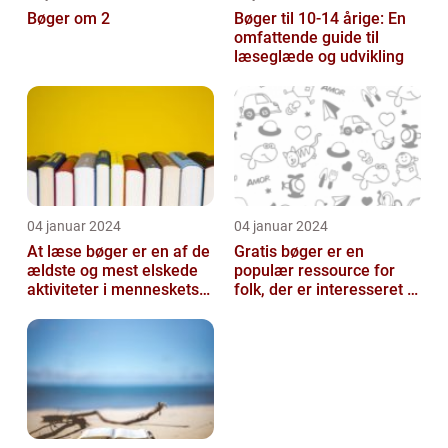
Bøger om 2
Bøger til 10-14 årige: En
omfattende guide til
læseglæde og udvikling
04 januar 2024
04 januar 2024
At læse bøger er en af de
Gratis bøger er en
ældste og mest elskede
populær ressource for
aktiviteter i menneskets
folk, der er interesseret i
historie
at læse og udvide deres
viden u...