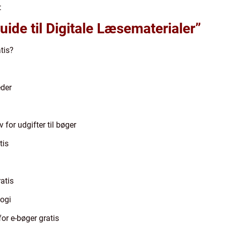
:
uide til Digitale Læsematerialer”
tis?
eder
 for udgifter til bøger
tis
atis
logi
or e-bøger gratis