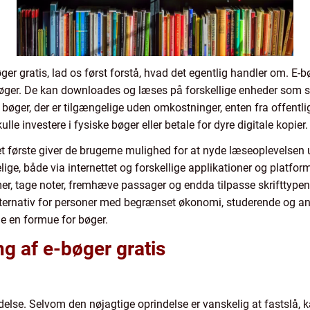
øger gratis, lad os først forstå, hvad det egentlig handler om. E
e bøger. De kan downloades og læses på forskellige enheder som 
bøger, der er tilgængelige uden omkostninger, enten fra offentlige 
ulle investere i fysiske bøger eller betale for dyre digitale kopier.
 det første giver de brugerne mulighed for at nyde læseoplevelsen
lige, både via internettet og forskellige applikationer og platfor
mer, tage noter, fremhæve passager og endda tilpasse skrifttypen 
alternativ for personer med begrænset økonomi, studerende og an
le en formue for bøger.
g af e-bøger gratis
ndelse. Selvom den nøjagtige oprindelse er vanskelig at fastslå, ka