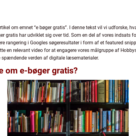
kel om emnet “e bøger gratis”. I denne tekst vil vi udforske, h
r gratis har udviklet sig over tid. Som en del af vores indsats f
jere rangering i Googles søgeresultater i form af et featured snipp
tte en relevant video for at engagere vores målgruppe af Hobby
 spændende verden af digitale læsematerialer.
de om e-bøger gratis?