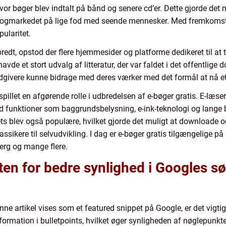
vor bøger blev indtalt på bånd og senere cd’er. Dette gjorde det
gmarkedet på lige fod med seende mennesker. Med fremkomsten 
pularitet.
edt, opstod der flere hjemmesider og platforme dedikeret til at t
 havde et stort udvalg af litteratur, der var faldet i det offentli
 udgivere kunne bidrage med deres værker med det formål at nå e
pillet en afgørende rolle i udbredelsen af e-bøger gratis. E-læse
funktioner som baggrundsbelysning, e-ink-teknologi og lange ba
s blev også populære, hvilket gjorde det muligt at downloade og
, klassikere til selvudvikling. I dag er e-bøger gratis tilgængelig
erg og mange flere.
sten for bedre synlighed i Googles s
ne artikel vises som et featured snippet på Google, er det vigtigt
formation i bulletpoints, hvilket øger synligheden af nøglepunkt