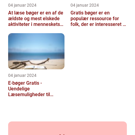
04 januar 2024
04 januar 2024
At læse bøger er en af de
Gratis bøger er en
ældste og mest elskede
populær ressource for
aktiviteter i menneskets
folk, der er interesseret i
historie
at læse og udvide deres
viden u...
04 januar 2024
E-bøger Gratis -
Uendelige
Læsemuligheder til
Rådighed