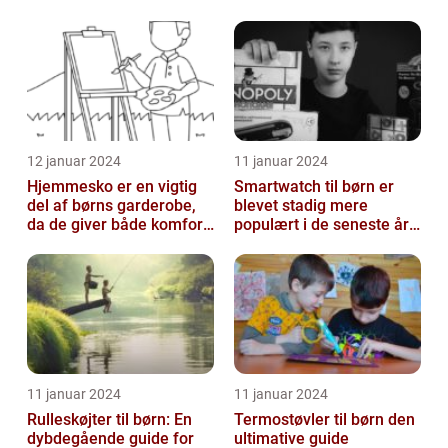
vandaktiviteter
12 januar 2024
11 januar 2024
Hjemmesko er en vigtig
Smartwatch til børn er
del af børns garderobe,
blevet stadig mere
da de giver både komfort
populært i de seneste år,
og beskyttelse til
da det giver forældre
børnenes ...
mulighed f...
11 januar 2024
11 januar 2024
Rulleskøjter til børn: En
Termostøvler til børn den
dybdegående guide for
ultimative guide