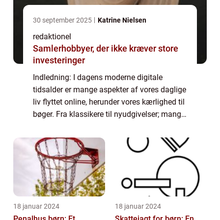
30 september 2025
Katrine Nielsen
redaktionel
Samlerhobbyer, der ikke kræver store
investeringer
Indledning: I dagens moderne digitale
tidsalder er mange aspekter af vores daglige
liv flyttet online, herunder vores kærlighed til
bøger. Fra klassikere til nyudgivelser; mange
bogsamlere, læseglade individer og DIY-
entusiaster strømmer til internet...
18 januar 2024
18 januar 2024
Penalhus børn: Et
Skattejagt for børn: En