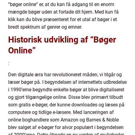
“bøger online” er, at du kan få adgang til en enorm
mængde bøger uden at forlade dit hjem. Med kun få
klik kan du blive præsenteret for et utal af bøger i et
bredt spektrum af genrer og emner.
Historisk udvikling af “Bøger
Online”
:
Den digitale æra har revolutioneret måden, vi tilgår og
læser bøger på. I begyndelsen af internettets udbredelse
i 1990’erne begyndte enkelte bøger at blive digitaliseret
og gjort tilgængelige online. Disse blev primært tilbudt
som gratis e-bøger, der kunne downloades og læses på
computere og tidlige e-læsere. Med lanceringen af
online boghandlere som Amazon og Barnes & Noble
blev salget af e-bøger for alvor populært i begyndelsen
af 2000’erne. Dette åbnede en ny verden af muligheder