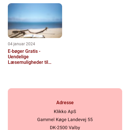
historie
at læse og udvide deres
viden u...
04 januar 2024
E-bøger Gratis -
Uendelige
Læsemuligheder til
Rådighed
Adresse