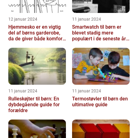
12 januar 2024
11 januar 2024
Hjemmesko er en vigtig
Smartwatch til børn er
del af børns garderobe,
blevet stadig mere
da de giver både komfort
populært i de seneste år,
og beskyttelse til
da det giver forældre
børnenes ...
mulighed f...
11 januar 2024
11 januar 2024
Rulleskøjter til børn: En
Termostøvler til børn den
dybdegående guide for
ultimative guide
forældre