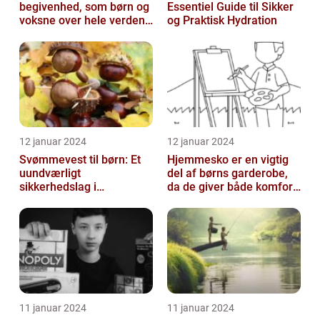
begivenhed, som børn og
Essentiel Guide til Sikker
voksne over hele verden
og Praktisk Hydration
glæder sig til hvert år
12 januar 2024
12 januar 2024
Svømmevest til børn: Et
Hjemmesko er en vigtig
uundværligt
del af børns garderobe,
sikkerhedslag i
da de giver både komfort
vandaktiviteter
og beskyttelse til
børnenes ...
11 januar 2024
11 januar 2024