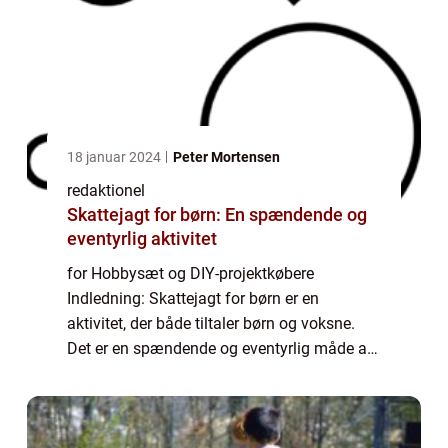
18 januar 2024
Peter Mortensen
redaktionel
Skattejagt for børn: En spændende og
eventyrlig aktivitet
for Hobbysæt og DIY-projektkøbere
Indledning: Skattejagt for børn er en
aktivitet, der både tiltaler børn og voksne.
Det er en spændende og eventyrlig måde at
få børn til at udforske deres omgivelser,
samarbejde og udfordre deres fantasi.
Uanset om d...