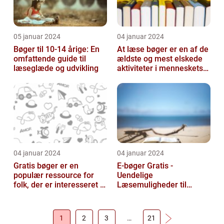
05 januar 2024
04 januar 2024
Bøger til 10-14 årige: En
At læse bøger er en af de
omfattende guide til
ældste og mest elskede
læseglæde og udvikling
aktiviteter i menneskets
historie
04 januar 2024
04 januar 2024
Gratis bøger er en
E-bøger Gratis -
populær ressource for
Uendelige
folk, der er interesseret i
Læsemuligheder til
at læse og udvide deres
Rådighed
viden u...
1
2
3
…
21