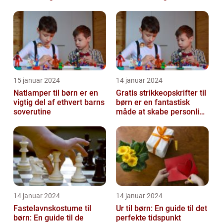
15 januar 2024
14 januar 2024
Natlamper til børn er en
Gratis strikkeopskrifter til
vigtig del af ethvert barns
børn er en fantastisk
soverutine
måde at skabe personlige
og unikke
beklædningsgen...
14 januar 2024
14 januar 2024
Fastelavnskostume til
Ur til børn: En guide til det
børn: En guide til de
perfekte tidspunkt