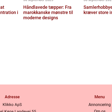
at
Håndlavede tæpper: Fra
Samlerhobbyer
ntration i
marokkanske mønstre til
kræver store i
moderne designs
Adresse
Menu
Annoncering
Om os